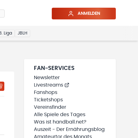
ANMELDEN
3. Liga
JBLH
FAN-SERVICES
Newsletter
Livestreams
HTIGUNGSSTATUS WIRD GELADEN
MEINE TEAMS“ HINZUFÜGEN
Fanshops
Ticketshops
Vereinsfinder
Alle Spiele des Tages
Was ist handball.net?
Auszeit - Der Ernährungsblog
Amateurtor des Monats