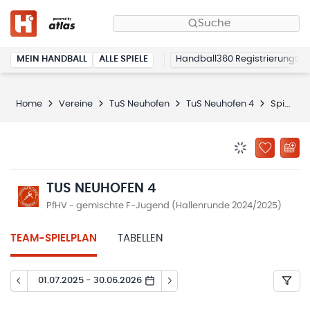
Suche
MEIN HANDBALL
ALLE SPIELE
Handball360 Registrierung
Home
Vereine
TuS Neuhofen
TuS Neuhofen 4
Spielplan
BENACHRICHTIG
ZU „MEINE
TUS NEUHOFEN 4
PfHV - gemischte F-Jugend (Hallenrunde 2024/2025)
TEAM-SPIELPLAN
TABELLEN
01.07.2025 - 30.06.2026