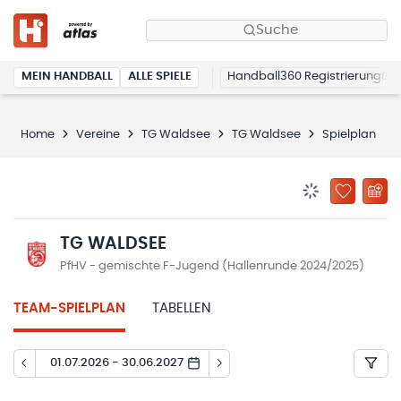
Suche
MEIN HANDBALL
ALLE SPIELE
Handball360 Registrierung
Home
Vereine
TG Waldsee
TG Waldsee
Spielplan
BENACHRICHTIG
ZU „MEINE
TG WALDSEE
PfHV - gemischte F-Jugend (Hallenrunde 2024/2025)
TEAM-SPIELPLAN
TABELLEN
01.07.2026 - 30.06.2027