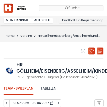
Suche
MEIN HANDBALL
ALLE SPIELE
Handball360 Registrierung
Home
Vereine
HR Göllheim/Eisenberg/Asselheim/Kindenheim
BENACHRICHTIG
ZU „MEINE
HR
GÖLLHEIM/EISENBERG/ASSELHEIM/KIND
PfHV - gemischte F-Jugend (Hallenrunde 2024/2025)
TEAM-SPIELPLAN
TABELLEN
01.07.2026 - 30.06.2027