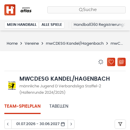
Suche
MEIN HANDBALL
ALLE SPIELE
Handball360 Registrierung
Home
Vereine
mwCDESG Kandel/Hagenbach
mwCDESG Kandel/Hagenbach
BENACHRICHTIG
ZU „MEINE
MWCDESG KANDEL/HAGENBACH
männliche Jugend D Verbandsliga Staffel-2
(Hallenrunde 2024/2025)
TEAM-SPIELPLAN
TABELLEN
01.07.2026 - 30.06.2027