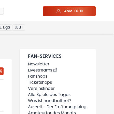
ANMELDEN
3. Liga
JBLH
FAN-SERVICES
Newsletter
Livestreams
HTIGUNGSSTATUS WIRD GELADEN
MEINE TEAMS“ HINZUFÜGEN
Fanshops
Ticketshops
Vereinsfinder
Alle Spiele des Tages
Was ist handball.net?
Auszeit - Der Ernährungsblog
Amateurtor des Monats