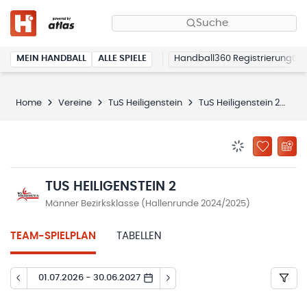
Suche
MEIN HANDBALL
ALLE SPIELE
Handball360 Registrierung
Home
Vereine
TuS Heiligenstein
TuS Heiligenstein 2
Sp
BENACHRICHTIG
ZU „MEINE
TUS HEILIGENSTEIN 2
Männer Bezirksklasse (Hallenrunde 2024/2025)
TEAM-SPIELPLAN
TABELLEN
01.07.2026 - 30.06.2027