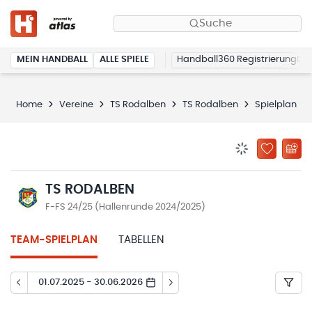
Suche
MEIN HANDBALL
ALLE SPIELE
Handball360 Registrierung
Home
Vereine
TS Rodalben
TS Rodalben
Spielplan
BENACHRICHTIG
ZU „MEINE
TS RODALBEN
F-FS 24/25 (Hallenrunde 2024/2025)
TEAM-SPIELPLAN
TABELLEN
01.07.2025 - 30.06.2026