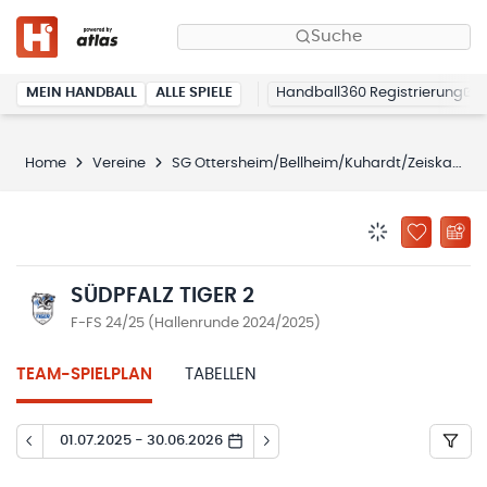
Suche
MEIN HANDBALL
ALLE SPIELE
Handball360 Registrierung
Home
Vereine
SG Ottersheim/Bellheim/Kuhardt/Zeiskam
BENACHRICHTIG
ZU „MEINE
SÜDPFALZ TIGER 2
F-FS 24/25 (Hallenrunde 2024/2025)
TEAM-SPIELPLAN
TABELLEN
01.07.2025 - 30.06.2026