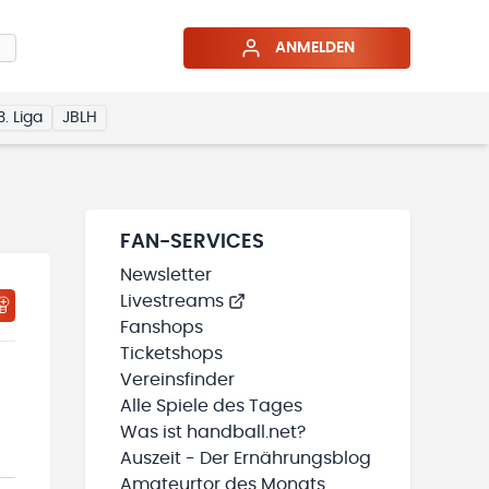
ANMELDEN
3. Liga
JBLH
FAN-SERVICES
Newsletter
Livestreams
HTIGUNGSSTATUS WIRD GELADEN
MEINE TEAMS“ HINZUFÜGEN
Fanshops
Ticketshops
Vereinsfinder
Alle Spiele des Tages
Was ist handball.net?
Auszeit - Der Ernährungsblog
Amateurtor des Monats