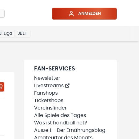
ANMELDEN
3. Liga
JBLH
FAN-SERVICES
Newsletter
Livestreams
HTIGUNGSSTATUS WIRD GELADEN
MEINE TEAMS“ HINZUFÜGEN
Fanshops
Ticketshops
Vereinsfinder
Alle Spiele des Tages
Was ist handball.net?
Auszeit - Der Ernährungsblog
Amateurtor des Monats