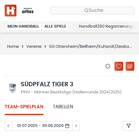
Suche
MEIN HANDBALL
ALLE SPIELE
Handball360 Registrierung
Home
Vereine
SG Ottersheim/Bellheim/Kuhardt/Zeiskam
BENACHRICHTIG
ZU „MEINE
SÜDPFALZ TIGER 3
PfHV - Männer Bezirksliga (Hallenrunde 2024/2025)
TEAM-SPIELPLAN
TABELLEN
01.07.2025 - 30.06.2026