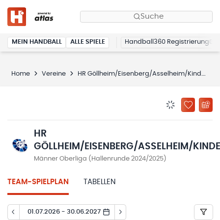
Suche
MEIN HANDBALL
ALLE SPIELE
Handball360 Registrierung
Home
Vereine
HR Göllheim/Eisenberg/Asselheim/Kindenheim
BENACHRICHTIG
ZU „MEINE
HR
GÖLLHEIM/EISENBERG/ASSELHEIM/KIND
Männer Oberliga (Hallenrunde 2024/2025)
TEAM-SPIELPLAN
TABELLEN
01.07.2026 - 30.06.2027