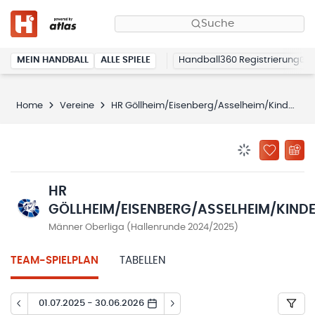
Suche
MEIN HANDBALL
ALLE SPIELE
Handball360 Registrierung
Home
Vereine
HR Göllheim/Eisenberg/Asselheim/Kindenheim
BENACHRICHTIG
ZU „MEINE
HR
GÖLLHEIM/EISENBERG/ASSELHEIM/KIND
Männer Oberliga (Hallenrunde 2024/2025)
TEAM-SPIELPLAN
TABELLEN
01.07.2025 - 30.06.2026