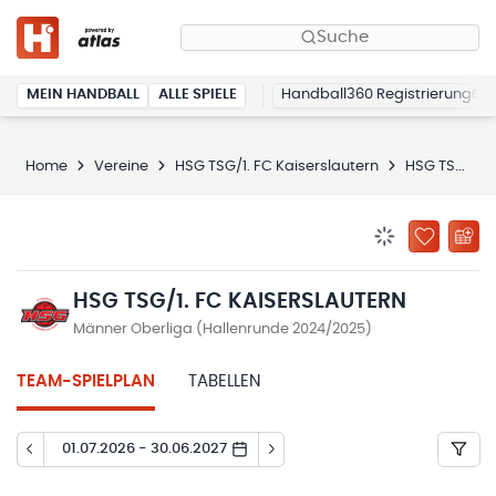
Suche
MEIN HANDBALL
ALLE SPIELE
Handball360 Registrierung
Home
Vereine
HSG TSG/1. FC Kaiserslautern
HSG TSG/1. FC Kaiserslautern
BENACHRICHTIG
ZU „MEINE
HSG TSG/1. FC KAISERSLAUTERN
Männer Oberliga (Hallenrunde 2024/2025)
TEAM-SPIELPLAN
TABELLEN
01.07.2026 - 30.06.2027