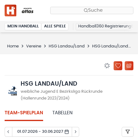
Suche
MEIN HANDBALL
ALLE SPIELE
Handball360 Registrierung
Home
Vereine
HSG Landau/Land
HSG Landau/Land
S
BENACHRICHTIG
ZU „MEINE
HSG LANDAU/LAND
weibliche Jugend E Bezirksliga Rückrunde
(Hallenrunde 2023/2024)
TEAM-SPIELPLAN
TABELLEN
01.07.2026 - 30.06.2027