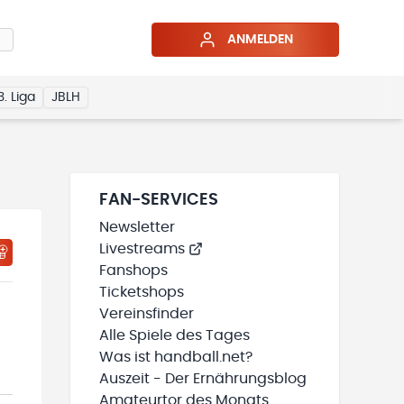
ANMELDEN
3. Liga
JBLH
FAN-SERVICES
Newsletter
Livestreams
HTIGUNGSSTATUS WIRD GELADEN
MEINE TEAMS“ HINZUFÜGEN
Fanshops
Ticketshops
Vereinsfinder
Alle Spiele des Tages
Was ist handball.net?
Auszeit - Der Ernährungsblog
Amateurtor des Monats