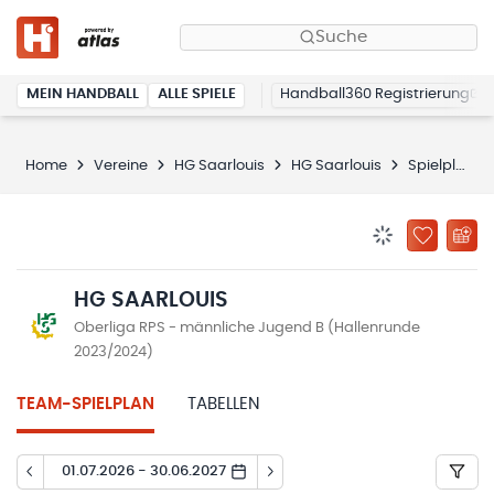
Suche
MEIN HANDBALL
ALLE SPIELE
Handball360 Registrierung
Home
Vereine
HG Saarlouis
HG Saarlouis
Spielplan
BENACHRICHTIG
ZU „MEINE
HG SAARLOUIS
Oberliga RPS - männliche Jugend B (Hallenrunde
2023/2024)
TEAM-SPIELPLAN
TABELLEN
01.07.2026 - 30.06.2027