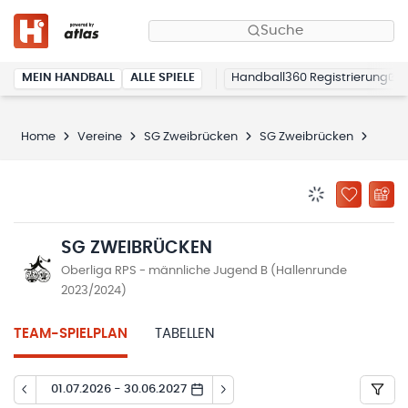
Suche
MEIN HANDBALL
ALLE SPIELE
Handball360 Registrierung
Home
Vereine
SG Zweibrücken
SG Zweibrücken
Spiel
BENACHRICHTIG
ZU „MEINE
SG ZWEIBRÜCKEN
Oberliga RPS - männliche Jugend B (Hallenrunde
2023/2024)
TEAM-SPIELPLAN
TABELLEN
01.07.2026 - 30.06.2027