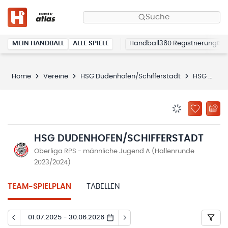
Suche
MEIN HANDBALL
ALLE SPIELE
Handball360 Registrierung
Home
Vereine
HSG Dudenhofen/Schifferstadt
HSG Dudenhofen/Schifferstadt
BENACHRICHTIG
ZU „MEINE
HSG DUDENHOFEN/SCHIFFERSTADT
Oberliga RPS - männliche Jugend A (Hallenrunde
2023/2024)
TEAM-SPIELPLAN
TABELLEN
01.07.2025 - 30.06.2026