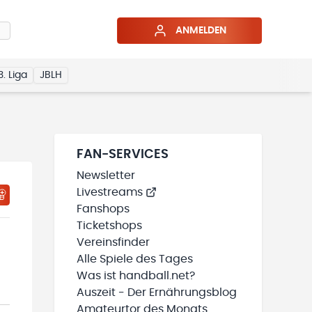
ANMELDEN
3. Liga
JBLH
FAN-SERVICES
Newsletter
Livestreams
HTIGUNGSSTATUS WIRD GELADEN
MEINE TEAMS“ HINZUFÜGEN
Fanshops
Ticketshops
Vereinsfinder
Alle Spiele des Tages
Was ist handball.net?
Auszeit - Der Ernährungsblog
Amateurtor des Monats