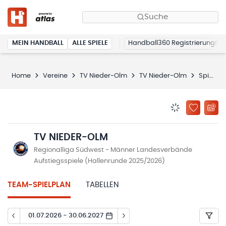
Suche
MEIN HANDBALL
ALLE SPIELE
Handball360 Registrierung
Home
Vereine
TV Nieder-Olm
TV Nieder-Olm
Spielplan
BENACHRICHTIG
ZU „MEINE
TV NIEDER-OLM
Regionalliga Südwest - Männer Landesverbände
Aufstiegsspiele (Hallenrunde 2025/2026)
TEAM-SPIELPLAN
TABELLEN
01.07.2026 - 30.06.2027