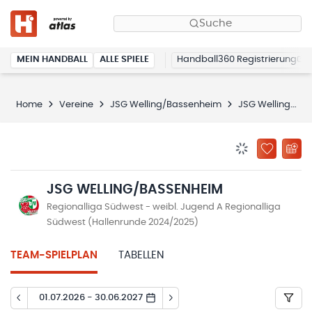
Suche
MEIN HANDBALL
ALLE SPIELE
Handball360 Registrierung
Home
Vereine
JSG Welling/Bassenheim
JSG Welling/Bassenheim
BENACHRICHTIG
ZU „MEINE
JSG WELLING/BASSENHEIM
Regionalliga Südwest - weibl. Jugend A Regionalliga
Südwest (Hallenrunde 2024/2025)
TEAM-SPIELPLAN
TABELLEN
01.07.2026 - 30.06.2027