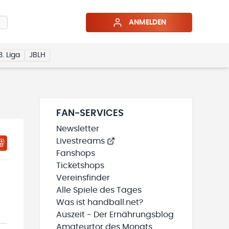
ANMELDEN
3. Liga
JBLH
FAN-SERVICES
Newsletter
Livestreams
HTIGUNGSSTATUS WIRD GELADEN
MEINE TEAMS“ HINZUFÜGEN
Fanshops
Ticketshops
Vereinsfinder
Alle Spiele des Tages
Was ist handball.net?
Auszeit - Der Ernährungsblog
Amateurtor des Monats