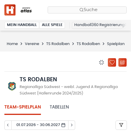
Suche
MEIN HANDBALL
ALLE SPIELE
Handball360 Registrierung
Home
Vereine
TS Rodalben
TS Rodalben
Spielplan
BENACHRICHTIG
ZU „MEINE
TS RODALBEN
Regionalliga Südwest - weibl. Jugend A Regionalliga
Südwest (Hallenrunde 2024/2025)
TEAM-SPIELPLAN
TABELLEN
01.07.2026 - 30.06.2027