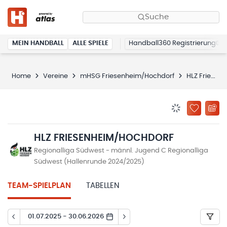
Suche
MEIN HANDBALL
ALLE SPIELE
Handball360 Registrierung
Home
Vereine
mHSG Friesenheim/Hochdorf
HLZ Friesenheim/Hochdorf
BENACHRICHTIG
ZU „MEINE
HLZ FRIESENHEIM/HOCHDORF
Regionalliga Südwest - männl. Jugend C Regionalliga
Südwest (Hallenrunde 2024/2025)
TEAM-SPIELPLAN
TABELLEN
01.07.2025 - 30.06.2026