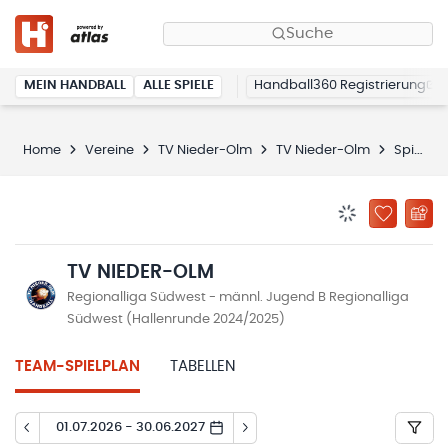
Suche
MEIN HANDBALL
ALLE SPIELE
Handball360 Registrierung
Home
Vereine
TV Nieder-Olm
TV Nieder-Olm
Spielplan
BENACHRICHTIG
ZU „MEINE
TV NIEDER-OLM
Regionalliga Südwest - männl. Jugend B Regionalliga
Südwest (Hallenrunde 2024/2025)
TEAM-SPIELPLAN
TABELLEN
01.07.2026 - 30.06.2027