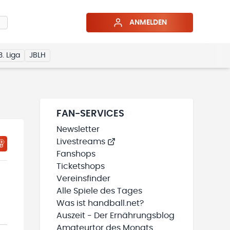
ANMELDEN
3. Liga
JBLH
FAN-SERVICES
Newsletter
Livestreams
HTIGUNGSSTATUS WIRD GELADEN
MEINE TEAMS“ HINZUFÜGEN
Fanshops
Ticketshops
Vereinsfinder
Alle Spiele des Tages
Was ist handball.net?
Auszeit - Der Ernährungsblog
Amateurtor des Monats