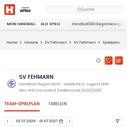
Suche
MEIN HANDBALL
ALLE SPIELE
Handball360 Registrierung
Home
Vereine
SV Fehmarn
SV Fehmarn
Spielplan
BENACHRICHTIG
ZU „MEINE
SV FEHMARN
Handball-Region Nord - weibliche D-Jugend DHB-
Mini-WM Vorrunde B (Hallenrunde 2025/2026)
TEAM-SPIELPLAN
TABELLEN
02.07.2026 - 01.07.2027