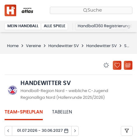
Suche
MEIN HANDBALL
ALLE SPIELE
Handball360 Registrierung
Home
Vereine
Handewitter SV
Handewitter SV
Spielplan
BENACHRICHTIG
ZU „MEINE
HANDEWITTER SV
Handball-Region Nord - weibliche C-Jugend
Regionalliga Nord (Hallenrunde 2025/2026)
TEAM-SPIELPLAN
TABELLEN
01.07.2026 - 30.06.2027