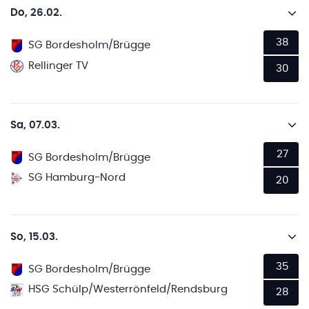
Do, 26.02.
38
SG Bordesholm/Brügge
Rellinger TV
30
Sa, 07.03.
27
SG Bordesholm/Brügge
SG Hamburg-Nord
20
So, 15.03.
35
SG Bordesholm/Brügge
HSG Schülp/Westerrönfeld/Rendsburg
28