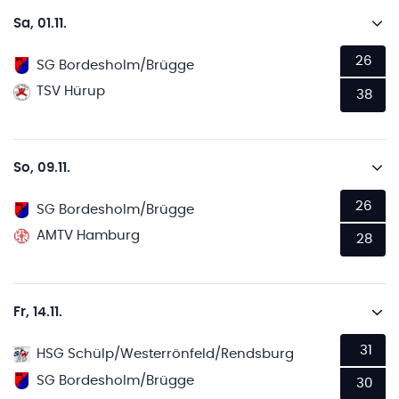
Sa, 01.11.
26
SG Bordesholm/Brügge
TSV Hürup
38
So, 09.11.
26
SG Bordesholm/Brügge
AMTV Hamburg
28
Fr, 14.11.
31
HSG Schülp/Westerrönfeld/Rendsburg
SG Bordesholm/Brügge
30