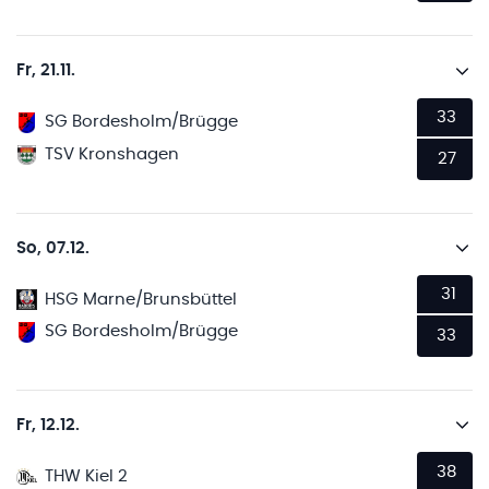
Fr, 21.11.
33
SG Bordesholm/Brügge
TSV Kronshagen
27
So, 07.12.
31
HSG Marne/Brunsbüttel
SG Bordesholm/Brügge
33
Fr, 12.12.
38
THW Kiel 2