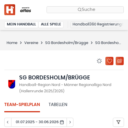
Suche
MEIN HANDBALL
ALLE SPIELE
Handball360 Registrierung
Home
Vereine
SG Bordesholm/Brügge
SG Bordesholm/Brügge
BENACHRICHTIG
ZU „MEINE
SG BORDESHOLM/BRÜGGE
Handball-Region Nord - Männer Regionalliga Nord
(Hallenrunde 2025/2026)
TEAM-SPIELPLAN
TABELLEN
01.07.2025 - 30.06.2026