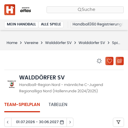
Suche
MEIN HANDBALL
ALLE SPIELE
Handball360 Registrierung
Home
Vereine
Walddörfer SV
Walddörfer SV
Spielplan
BENACHRICHTIG
ZU „MEINE
WALDDÖRFER SV
Handball-Region Nord - männliche C-Jugend
Regionalliga Nord (Hallenrunde 2024/2025)
TEAM-SPIELPLAN
TABELLEN
01.07.2026 - 30.06.2027