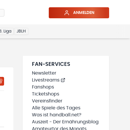
ANMELDEN
3. Liga
JBLH
FAN-SERVICES
Newsletter
Livestreams
HTIGUNGSSTATUS WIRD GELADEN
MEINE TEAMS“ HINZUFÜGEN
Fanshops
Ticketshops
Vereinsfinder
Alle Spiele des Tages
Was ist handball.net?
Auszeit - Der Ernährungsblog
Amateurtor des Monats