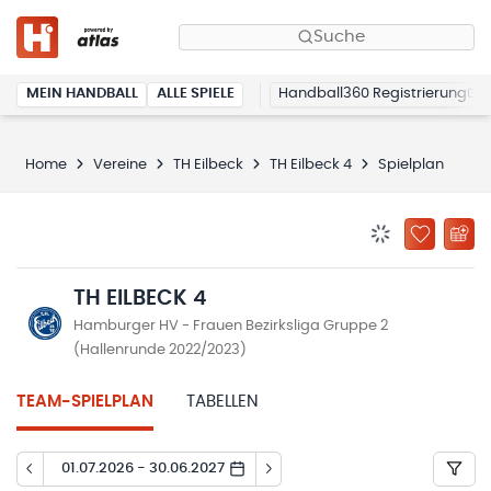
Suche
MEIN HANDBALL
ALLE SPIELE
Handball360 Registrierung
Home
Vereine
TH Eilbeck
TH Eilbeck 4
Spielplan
BENACHRICHTIG
ZU „MEINE
TH EILBECK 4
Hamburger HV - Frauen Bezirksliga Gruppe 2
(Hallenrunde 2022/2023)
TEAM-SPIELPLAN
TABELLEN
01.07.2026 - 30.06.2027