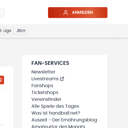
ANMELDEN
3. Liga
JBLH
FAN-SERVICES
Newsletter
Livestreams
HTIGUNGSSTATUS WIRD GELADEN
MEINE TEAMS“ HINZUFÜGEN
Fanshops
Ticketshops
Vereinsfinder
Alle Spiele des Tages
Was ist handball.net?
Auszeit - Der Ernährungsblog
Amateurtor des Monats