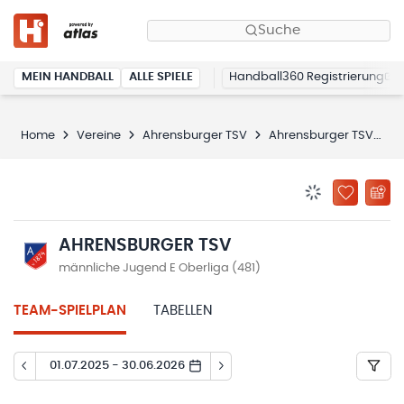
Suche
MEIN HANDBALL
ALLE SPIELE
Handball360 Registrierung
Home
Vereine
Ahrensburger TSV
Ahrensburger TSV
S
BENACHRICHTIG
ZU „MEINE
AHRENSBURGER TSV
männliche Jugend E Oberliga (481)
TEAM-SPIELPLAN
TABELLEN
01.07.2025 - 30.06.2026