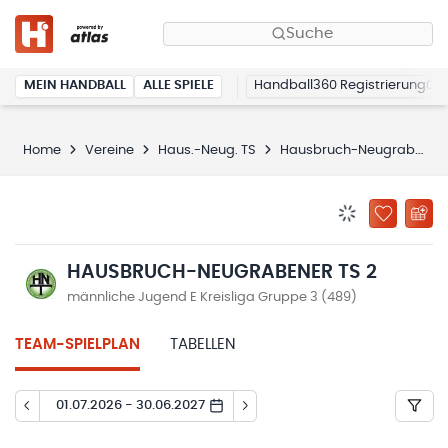
Suche
MEIN HANDBALL
ALLE SPIELE
Handball360 Registrierung
Home
Vereine
Haus.-Neug. TS
Hausbruch-Neugrabener TS 2
BENACHRICHTIG
ZU „MEINE
HAUSBRUCH-NEUGRABENER TS 2
männliche Jugend E Kreisliga Gruppe 3 (489)
TEAM-SPIELPLAN
TABELLEN
01.07.2026 - 30.06.2027