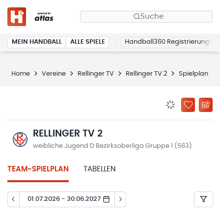
Suche
MEIN HANDBALL
ALLE SPIELE
Handball360 Registrierung
Home
Vereine
Rellinger TV
Rellinger TV 2
Spielplan
BENACHRICHTIG
ZU „MEINE
RELLINGER TV 2
weibliche Jugend D Bezirksoberliga Gruppe 1 (563)
TEAM-SPIELPLAN
TABELLEN
01.07.2026 - 30.06.2027