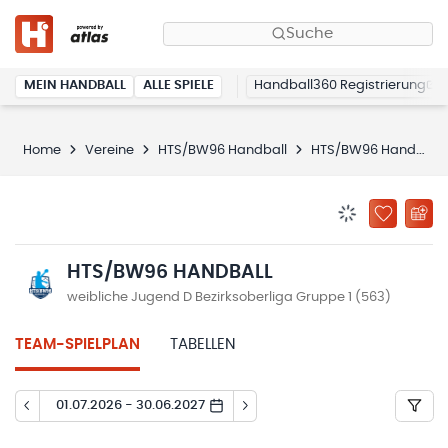
Suche
MEIN HANDBALL
ALLE SPIELE
Handball360 Registrierung
Home
Vereine
HTS/BW96 Handball
HTS/BW96 Handball
BENACHRICHTIG
ZU „MEINE
HTS/BW96 HANDBALL
weibliche Jugend D Bezirksoberliga Gruppe 1 (563)
TEAM-SPIELPLAN
TABELLEN
01.07.2026 - 30.06.2027