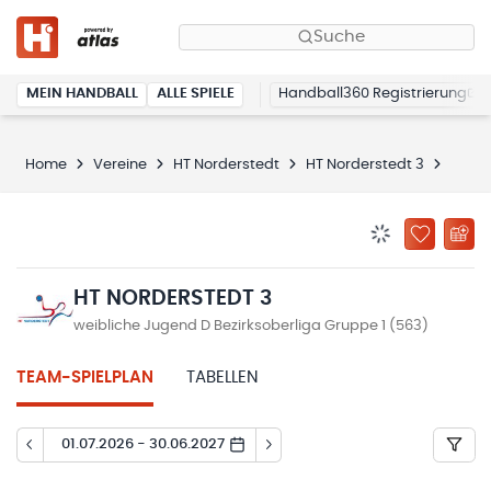
Suche
MEIN HANDBALL
ALLE SPIELE
Handball360 Registrierung
Home
Vereine
HT Norderstedt
HT Norderstedt 3
Spiel
BENACHRICHTIG
ZU „MEINE
HT NORDERSTEDT 3
weibliche Jugend D Bezirksoberliga Gruppe 1 (563)
TEAM-SPIELPLAN
TABELLEN
01.07.2026 - 30.06.2027