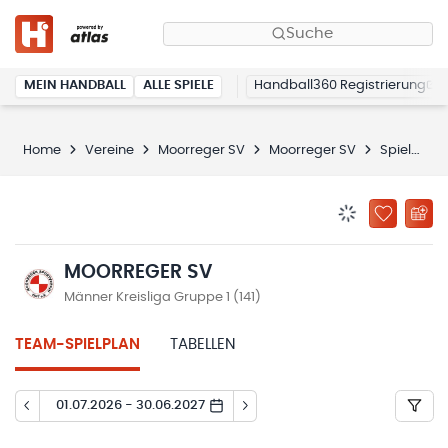
Suche
MEIN HANDBALL
ALLE SPIELE
Handball360 Registrierung
Home
Vereine
Moorreger SV
Moorreger SV
Spielplan
BENACHRICHTIG
ZU „MEINE
MOORREGER SV
Männer Kreisliga Gruppe 1 (141)
TEAM-SPIELPLAN
TABELLEN
01.07.2026 - 30.06.2027