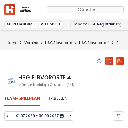
Suche
MEIN HANDBALL
ALLE SPIELE
Handball360 Registrierung
Home
Vereine
HSG Elbvororte
HSG Elbvororte 4
Spielplan
BENACHRICHTIG
ZU „MEINE
HSG ELBVORORTE 4
Männer Kreisliga Gruppe 1 (141)
TEAM-SPIELPLAN
TABELLEN
01.07.2026 - 30.06.2027