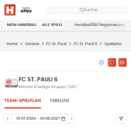
Suche
MEIN HANDBALL
ALLE SPIELE
Handball360 Registrierung
Home
Vereine
FC St. Pauli
FC St. Pauli 6
Spielplan
BENACHRICHTIG
ZU „MEINE
FC ST. PAULI 6
Männer Kreisliga Gruppe 1 (141)
TEAM-SPIELPLAN
TABELLEN
01.07.2026 - 30.06.2027