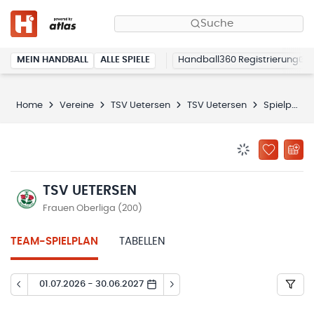
Suche
MEIN HANDBALL
ALLE SPIELE
Handball360 Registrierung
Home
Vereine
TSV Uetersen
TSV Uetersen
Spielplan
BENACHRICHTIG
ZU „MEINE
TSV UETERSEN
Frauen Oberliga (200)
TEAM-SPIELPLAN
TABELLEN
01.07.2026 - 30.06.2027