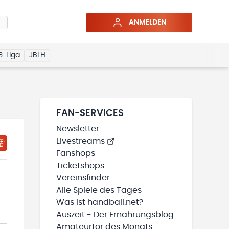
ANMELDEN
3. Liga
JBLH
FAN-SERVICES
Newsletter
Livestreams
HTIGUNGSSTATUS WIRD GELADEN
MEINE TEAMS“ HINZUFÜGEN
Fanshops
Ticketshops
Vereinsfinder
Alle Spiele des Tages
Was ist handball.net?
Auszeit - Der Ernährungsblog
Amateurtor des Monats