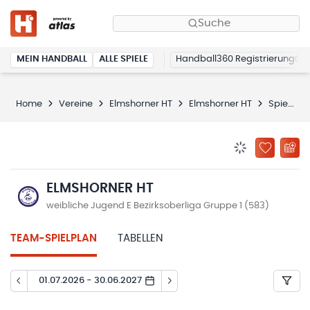
Suche
MEIN HANDBALL
ALLE SPIELE
Handball360 Registrierung
Home
Vereine
Elmshorner HT
Elmshorner HT
Spielplan
BENACHRICHTIG
ZU „MEINE
ELMSHORNER HT
weibliche Jugend E Bezirksoberliga Gruppe 1 (583)
TEAM-SPIELPLAN
TABELLEN
01.07.2026 - 30.06.2027