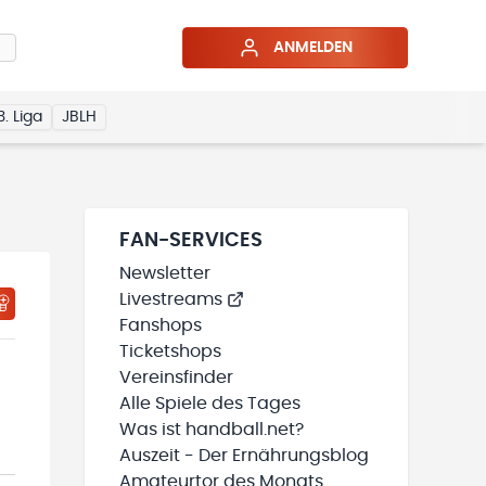
ANMELDEN
3. Liga
JBLH
FAN-SERVICES
Newsletter
Livestreams
HTIGUNGSSTATUS WIRD GELADEN
MEINE TEAMS“ HINZUFÜGEN
Fanshops
Ticketshops
Vereinsfinder
Alle Spiele des Tages
Was ist handball.net?
Auszeit - Der Ernährungsblog
Amateurtor des Monats