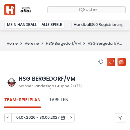
Suche
MEIN HANDBALL
ALLE SPIELE
Handball360 Registrierung
Home
Vereine
HSG Bergedorf/VM
HSG Bergedorf/VM
BENACHRICHTIG
ZU „MEINE
HSG BERGEDORF/VM
Männer Landesliga Gruppe 2 (122)
TEAM-SPIELPLAN
TABELLEN
01.07.2026 - 30.06.2027