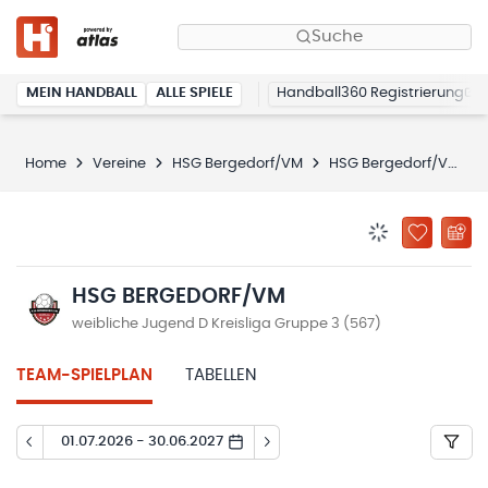
Suche
MEIN HANDBALL
ALLE SPIELE
Handball360 Registrierung
Home
Vereine
HSG Bergedorf/VM
HSG Bergedorf/VM
BENACHRICHTIG
ZU „MEINE
HSG BERGEDORF/VM
weibliche Jugend D Kreisliga Gruppe 3 (567)
TEAM-SPIELPLAN
TABELLEN
01.07.2026 - 30.06.2027