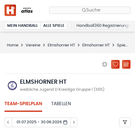
Suche
MEIN HANDBALL
ALLE SPIELE
Handball360 Registrierung
Home
Vereine
Elmshorner HT
Elmshorner HT
Spielplan
BENACHRICHTIG
ZU „MEINE
ELMSHORNER HT
weibliche Jugend D Kreisliga Gruppe 1 (565)
TEAM-SPIELPLAN
TABELLEN
01.07.2025 - 30.06.2026